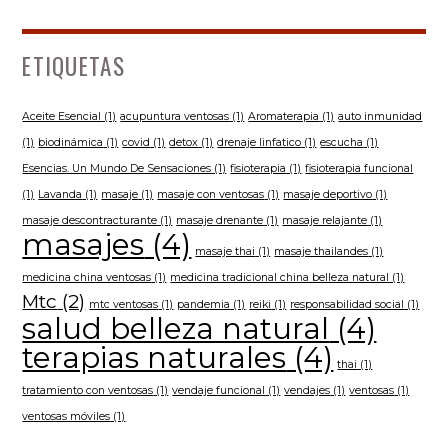
ETIQUETAS
Aceite Esencial
(1)
acupuntura ventosas
(1)
Aromaterapia
(1)
auto inmunidad
(1)
biodinámica
(1)
covid
(1)
detox
(1)
drenaje linfatico
(1)
escucha
(1)
Esencias. Un Mundo De Sensaciones
(1)
fisioterapia
(1)
fisioterapia funcional
(1)
Lavanda
(1)
masaje
(1)
masaje con ventosas
(1)
masaje deportivo
(1)
masaje descontracturante
(1)
masaje drenante
(1)
masaje relajante
(1)
masajes
(4)
masaje thai
(1)
masaje thailandes
(1)
medicina china ventosas
(1)
medicina tradicional china belleza natural
(1)
Mtc
(2)
mtc ventosas
(1)
pandemia
(1)
reiki
(1)
responsabilidad social
(1)
salud belleza natural
(4)
terapias naturales
(4)
thai
(1)
tratamiento con ventosas
(1)
vendaje funcional
(1)
vendajes
(1)
ventosas
(1)
ventosas móviles
(1)