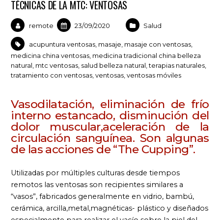
TÉCNICAS DE LA MTC: VENTOSAS
remote
23/09/2020
Salud
acupuntura ventosas
,
masaje
,
masaje con ventosas
,
medicina china ventosas
,
medicina tradicional china belleza
natural
,
mtc ventosas
,
salud belleza natural
,
terapias naturales
,
tratamiento con ventosas
,
ventosas
,
ventosas móviles
Vasodilatación, eliminación de frío
interno estancado, disminución del
dolor muscular,aceleración de la
circulación sanguínea. Son algunas
de las acciones de “The Cupping”.
Utilizadas por múltiples culturas desde tiempos
remotos las ventosas son recipientes similares a
“vasos”, fabricados generalmente en vidrio, bambú,
cerámica, arcilla,metal,magnéticas- plástico y diseñados
especialmente para realizar el vacío sobre la piel del