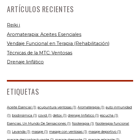
ARTÍCULOS RECIENTES
Reiki i
Aromaterapia: Aceites Esenciales
Vendaje Funcional en Terapia (Rehabilitación)
Técnicas de la MTC: Ventosas
Drenaje linfático
ETIQUETAS
Aceite Esencial
(1)
acupuntura ventosas
(1)
Aromaterapia
(1)
auto inmunidad
(1)
biodinámica
(1)
covid
(1)
detox
(1)
drenaje linfatico
(1)
escucha
(1)
Esencias. Un Mundo De Sensaciones
(1)
fisioterapia
(1)
fisioterapia funcional
(1)
Lavanda
(1)
masaje
(1)
masaje con ventosas
(1)
masaje deportivo
(1)
masaje descontracturante
(1)
masaje drenante
(1)
masaje relajante
(1)