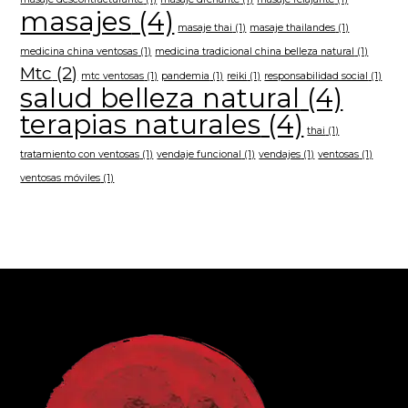
masajes
(4)
masaje thai
(1)
masaje thailandes
(1)
medicina china ventosas
(1)
medicina tradicional china belleza natural
(1)
Mtc
(2)
mtc ventosas
(1)
pandemia
(1)
reiki
(1)
responsabilidad social
(1)
salud belleza natural
(4)
terapias naturales
(4)
thai
(1)
tratamiento con ventosas
(1)
vendaje funcional
(1)
vendajes
(1)
ventosas
(1)
ventosas móviles
(1)