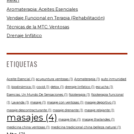
Reiki i
Aromaterapia: Aceites Esenciales
Vendaje Funcional en Terapia (Rehabilitación)
Técnicas de la MTC: Ventosas
Drenaje linfático
ETIQUETAS
Aceite Esencial
(1)
acupuntura ventosas
(1)
Aromaterapia
(1)
auto inmunidad
(1)
biodinámica
(1)
covid
(1)
detox
(1)
drenaje linfatico
(1)
escucha
(1)
Esencias. Un Mundo De Sensaciones
(1)
fisioterapia
(1)
fisioterapia funcional
(1)
Lavanda
(1)
masaje
(1)
masaje con ventosas
(1)
masaje deportivo
(1)
masaje descontracturante
(1)
masaje drenante
(1)
masaje relajante
(1)
masajes
(4)
masaje thai
(1)
masaje thailandes
(1)
medicina china ventosas
(1)
medicina tradicional china belleza natural
(1)