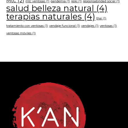
Mtc
(2)
mtc ventosas
(1)
pandemia
(1)
reiki
(1)
responsabilidad social
(1)
salud belleza natural
(4)
terapias naturales
(4)
thai
(1)
tratamiento con ventosas
(1)
vendaje funcional
(1)
vendajes
(1)
ventosas
(1)
ventosas móviles
(1)