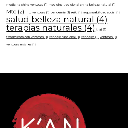
medicina china ventosas
(1)
medicina tradicional china belleza natural
(1)
Mtc
(2)
mtc ventosas
(1)
pandemia
(1)
reiki
(1)
responsabilidad social
(1)
salud belleza natural
(4)
terapias naturales
(4)
thai
(1)
tratamiento con ventosas
(1)
vendaje funcional
(1)
vendajes
(1)
ventosas
(1)
ventosas móviles
(1)