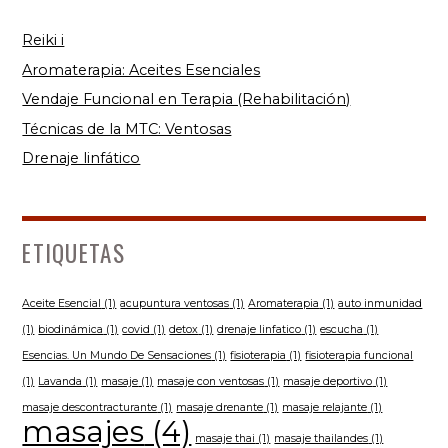
Reiki i
Aromaterapia: Aceites Esenciales
Vendaje Funcional en Terapia (Rehabilitación)
Técnicas de la MTC: Ventosas
Drenaje linfático
ETIQUETAS
Aceite Esencial
(1)
acupuntura ventosas
(1)
Aromaterapia
(1)
auto inmunidad
(1)
biodinámica
(1)
covid
(1)
detox
(1)
drenaje linfatico
(1)
escucha
(1)
Esencias. Un Mundo De Sensaciones
(1)
fisioterapia
(1)
fisioterapia funcional
(1)
Lavanda
(1)
masaje
(1)
masaje con ventosas
(1)
masaje deportivo
(1)
masaje descontracturante
(1)
masaje drenante
(1)
masaje relajante
(1)
masajes
(4)
masaje thai
(1)
masaje thailandes
(1)